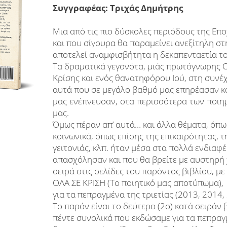
Συγγραφέας: Τριχάς Δημήτρης
Μια από τις πιο δύσκολες περιόδους της Επο
και που σίγουρα θα παραμείνει ανεξίτηλη στ
αποτελεί αναμφισβήτητα η δεκαπενταετία τ
Τα δραματικά γεγονότα, μιάς πρωτόγνωρης 
Κρίσης και ενός θανατηφόρου Ιού, στη συνέχ
αυτά που σε μεγάλο βαθμό μας επηρέασαν 
μας ενέπνευσαν, στα περισσότερα των ποιη
μας.
Όμως πέραν απ’ αυτά… και άλλα θέματα, όπω
κοινωνικά, όπως επίσης της επικαιρότητας, τ
γειτονιάς, κλπ. ήταν μέσα στα πολλά ενδιαφ
απασχόλησαν και που θα βρείτε με αυστηρή
σειρά στις σελίδες του παρόντος βιβλίου, με 
ΟΛΑ ΣΕ ΚΡΙΣΗ (Το ποιητικό μας αποτύπωμα),
για τα πεπραγμένα της τριετίας (2013, 2014,
Το παρόν είναι το δεύτερο (2ο) κατά σειράν β
πέντε συνολικά που εκδώσαμε για τα πεπραγ