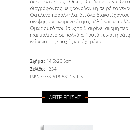
δεκαπενταετίας. Όπως θα δείτε, όλα ξετ
διαγράφοντας με χρονολογική σειρά τα γεγο
Θα έλεγα παράλληλα, ότι όλα διακατέχοντα
σκέψης, αντικειμενικότητα, αλλά και με πολ
Όμως αυτό που ίσως τα διακρίνει ακόμη περ
(και μάλιστα σε πολλά απ’ αυτά), είναι η σάτ
κείμενα της εποχής και όχι μόνο…
Σχήμα :
14,5x20,5cm
Σελίδες :
234
ISBN :
978-618-88115-1-5
ΔΕΙΤΕ ΕΠΙΣΗΣ