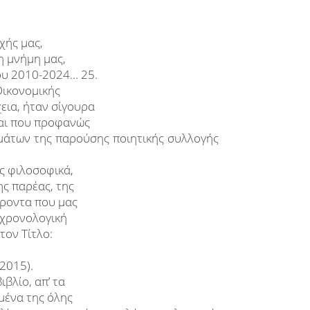
χής μας,
η μνήμη μας,
ου 2010-2024… 25.
Οικονομικής
εια, ήταν σίγουρα
και που προφανώς
μάτων της παρούσης ποιητικής συλλογής
ς φιλοσοφικά,
ης παρέας, της
έροντα που μας
 χρονολογική
τον Τίτλο:
 2015).
ιβλίο, απ’ τα
μένα της όλης