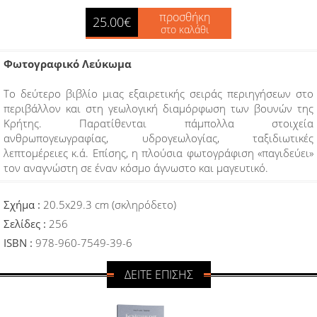
προσθήκη
25.00€
στο καλάθι
Φωτογραφικό Λεύκωμα
Το δεύτερο βιβλίο μιας εξαιρετικής σειράς περιηγήσεων στο
περιβάλλον και στη γεωλογική διαμόρφωση των βουνών της
Κρήτης. Παρατίθενται πάμπολλα στοιχεία
ανθρωπογεωγραφίας, υδρογεωλογίας, ταξιδιωτικές
λεπτομέρειες κ.ά. Επίσης, η πλούσια φωτογράφιση «παγιδεύει»
τον αναγνώστη σε έναν κόσμο άγνωστο και μαγευτικό.
Σχήμα :
20.5x29.3 cm (σκληρόδετο)
Σελίδες :
256
ISBN :
978-960-7549-39-6
ΔΕΙΤΕ ΕΠΙΣΗΣ