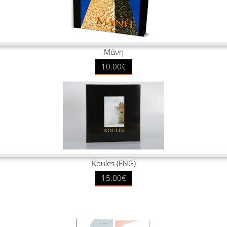
Μάνη
10.00€
Koules (ENG)
15.00€