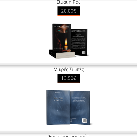
Είμαι η Ροζ
20.00€
Μικρές Σιωπές
13.50€
Έναστρος ουρανός