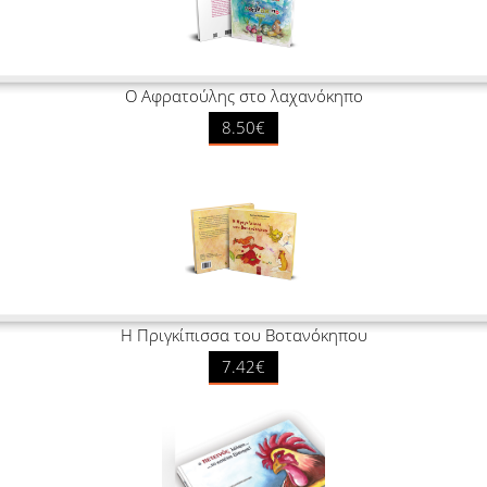
Ο Αφρατούλης στο λαχανόκηπο
8.50€
Η Πριγκίπισσα του Βοτανόκηπου
7.42€