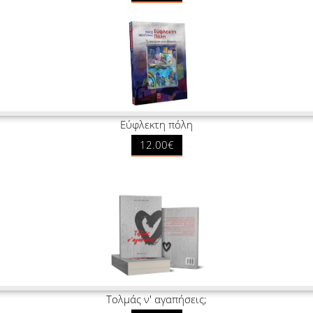
Εύφλεκτη πόλη
12.00€
Τολμάς ν' αγαπήσεις;