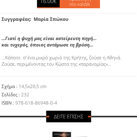
16.00€
στο καλάθι
Συγγραφέας: Μαρία Σπώκου
...Γιατί η ψυχή μας είναι αστείρευτη πηγή...
και τυχερός, όποιος αντάμωσε τη βρύση...
...Κάποτε. σ’ ένα μικρό χωριό της Κρήτης, ζούσε η Αθηνά.
Ζούσε, περιμένοντας τον Κώστα της «παρανομίας»...
Σχήμα :
14,5x20,5 cm
Σελίδες :
232
ISBN :
978-618-86948-0-4
ΔΕΙΤΕ ΕΠΙΣΗΣ