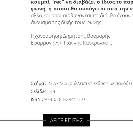
κουμπί “
rec” να διαβάζει ο ίδιος το π
φωνή, η οποία θα ακούγεται από την 
αλλά και όσοι αισθάνονται παιδιά, θα έχουν
άκουσμα της δικής τους φωνής!
Ηχογράφηση: Δημήτρης Βασμαρής
Εφαρμογή AR: Γιάννης Καστρινάκης
Σχήμα :
22,5x22,5 (συλλεκτική έκδοση με πανόδε
Σελίδες :
48
ISBN :
978-618-82945-3-0
ΔΕΙΤΕ ΕΠΙΣΗΣ