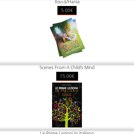
Χανιά/Hania
5.00€
Scenes From A Child’s Mind
15.00€
Le Prime Lezioni In Italiano