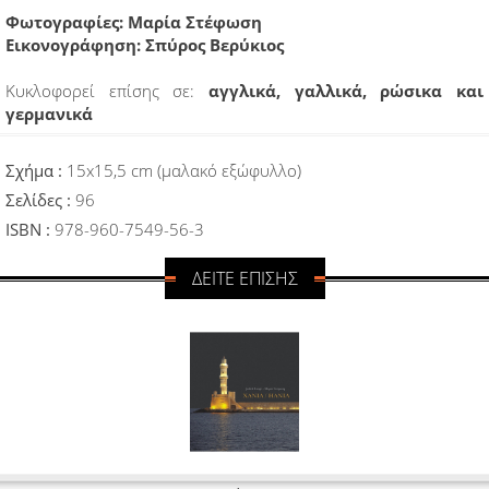
Φωτογραφίες: Μαρία Στέφωση
Εικονογράφηση: Σπύρος Βερύκιος
Κυκλοφορεί επίσης σε:
αγγλικά, γαλλικά, ρώσικα και
γερμανικά
Σχήμα :
15x15,5 cm (μαλακό εξώφυλλο)
Σελίδες :
96
ISBN :
978-960-7549-56-3
ΔΕΙΤΕ ΕΠΙΣΗΣ