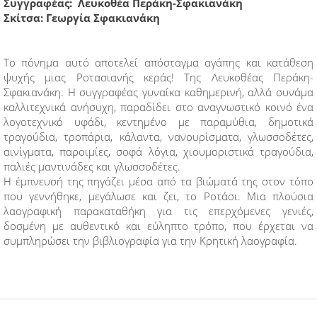
Συγγραφέας: Λευκοθέα Περάκη-Σφακιανάκη
Σκίτσα: Γεωργία Σφακιανάκη
Το πόνημα αυτό αποτελεί απόσταγμα αγάπης και κατάθεση
ψυχής μιας Ροτασιανής κεράς! Της Λευκοθέας Περάκη-
Σφακιανάκη. Η συγγραφέας γυναίκα καθημερινή, αλλά συνάμα
καλλιτεχνικά ανήσυχη, παραδίδει στο αναγνωστικό κοινό ένα
λογοτεχνικό υφάδι, κεντημένο με παραμύθια, δημοτικά
τραγούδια, τροπάρια, κάλαντα, νανουρίσματα, γλωσσοδέτες,
αινίγματα, παροιμίες, σοφά λόγια, χιουμοριστικά τραγούδια,
παλιές μαντινάδες και γλωσσοδέτες.
Η έμπνευσή της πηγάζει μέσα από τα βιώματά της στον τόπο
που γεννήθηκε, μεγάλωσε και ζει, το Ροτάσι. Μια πλούσια
λαογραφική παρακαταθήκη για τις επερχόμενες γενιές,
δοσμένη με αυθεντικό και εύληπτο τρόπο, που έρχεται να
συμπληρώσει την βιβλιογραφία για την Κρητική λαογραφία.