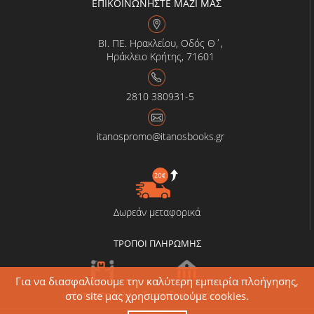
ΕΠΙΚΟΙΝΩΝΗΣΤΕ ΜΑΖΙ ΜΑΣ
ΒΙ. ΠΕ. Ηρακλείου, Οδός Θ΄,
Ηράκλειο Κρήτης, 71601
2810 380931-5
itanospromo@itanosbooks.gr
Δωρεάν μεταφορικά
ΤΡΟΠΟΙ ΠΛΗΡΩΜΗΣ
Για να διασφαλίσουμε την καλύτερη εμπειρία πλοήγησης,
Αντικαταβολή
Τραπεζική κατάθεση
στο site μας χρησιμοποιούμε cookies.