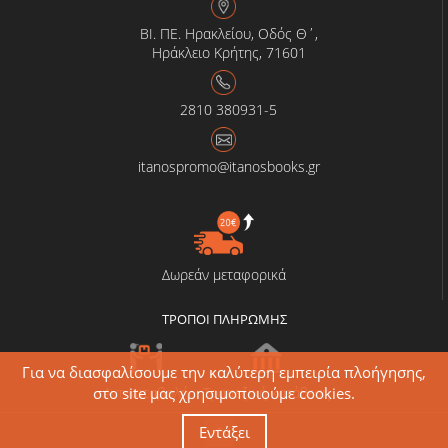
ΒΙ. ΠΕ. Ηρακλείου, Οδός Θ΄,
Ηράκλειο Κρήτης, 71601
2810 380931-5
itanospromo@itanosbooks.gr
Δωρεάν μεταφορικά
ΤΡΟΠΟΙ ΠΛΗΡΩΜΗΣ
Για να διασφαλίσουμε την καλύτερη εμπειρία πλοήγησης,
Αντικαταβολή
Τραπεζική κατάθεση
στο site μας χρησιμοποιούμε cookies.
Εντάξει