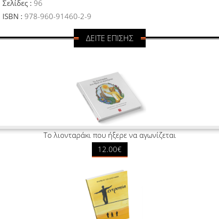
Σελίδες :
96
ISBN :
978-960-91460-2-9
ΔΕΙΤΕ ΕΠΙΣΗΣ
Το λιονταράκι που ήξερε να αγωνίζεται
12.00€